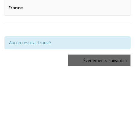
France
Aucun résultat trouvé.
Navigation
Évènements
suivants
»
de
la
liste
des
Évènements