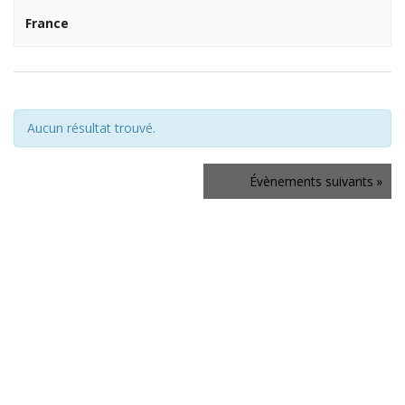
France
Aucun résultat trouvé.
Navigation
Évènements
suivants
»
de
la
liste
des
Évènements