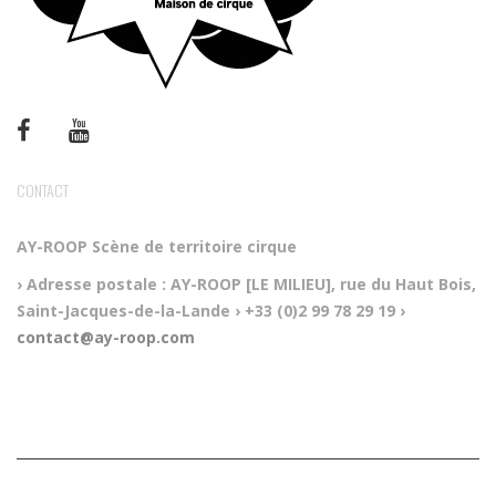
CONTACT
AY-ROOP
Scène de territoire cirque
› Adresse postale :
AY-ROOP [LE MILIEU], rue du Haut Bois,
Saint-Jacques-de-la-Lande
› +33 (0)2 99 78 29 19
›
contact@ay-roop.com