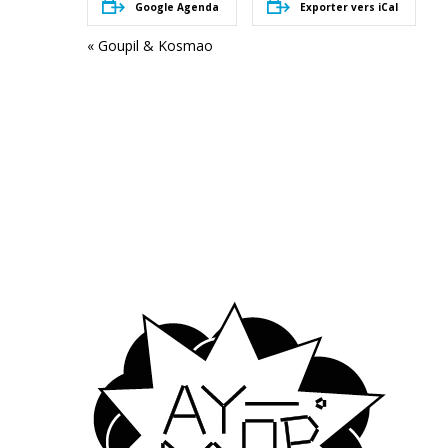
Google Agenda
Exporter vers iCal
Navigation
«
Goupil & Kosmao
évènement