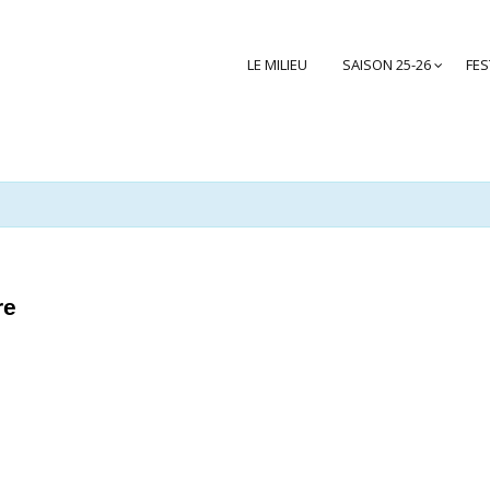
LE MILIEU
SAISON 25-26
FES
re