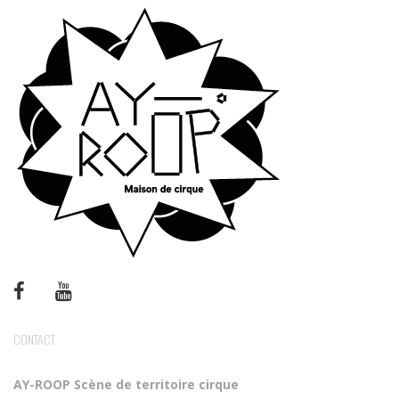
CONTACT
AY-ROOP
Scène de territoire cirque