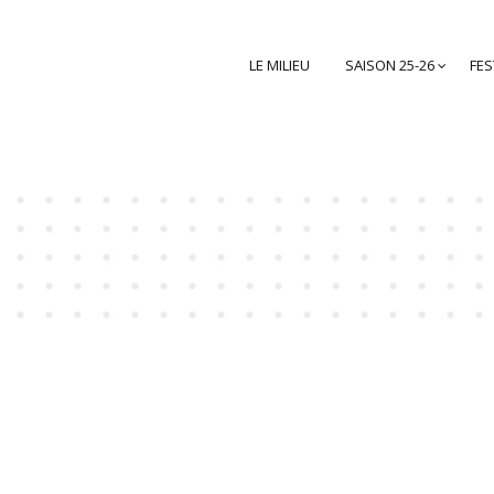
LE MILIEU
SAISON 25-26
FES