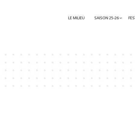
LE MILIEU
SAISON 25-26
FES