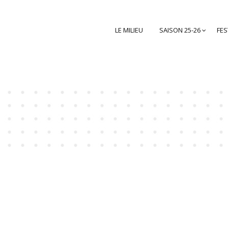
LE MILIEU
SAISON 25-26
FES