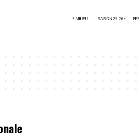
LE MILIEU
SAISON 25-26
FES
onale