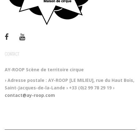
CONTACT
AY-ROOP
Scène de territoire cirque
› Adresse postale :
AY-ROOP [LE MILIEU], rue du Haut Bois,
Saint-Jacques-de-la-Lande
› +33 (0)2 99 78 29 19
›
contact@ay-roop.com