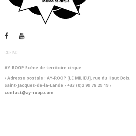
CONTACT
AY-ROOP
Scène de territoire cirque
› Adresse postale :
AY-ROOP [LE MILIEU], rue du Haut Bois,
Saint-Jacques-de-la-Lande
› +33 (0)2 99 78 29 19
›
contact@ay-roop.com