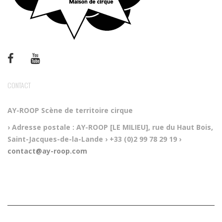
CONTACT
AY-ROOP
Scène de territoire cirque
› Adresse postale :
AY-ROOP [LE MILIEU], rue du Haut Bois,
Saint-Jacques-de-la-Lande
› +33 (0)2 99 78 29 19
›
contact@ay-roop.com