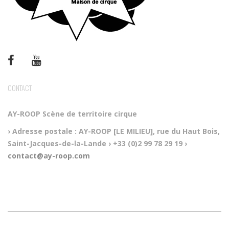
CONTACT
AY-ROOP
Scène de territoire cirque
› Adresse postale :
AY-ROOP [LE MILIEU], rue du Haut Bois,
Saint-Jacques-de-la-Lande
› +33 (0)2 99 78 29 19
›
contact@ay-roop.com