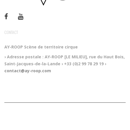
CONTACT
AY-ROOP
Scène de territoire cirque
› Adresse postale :
AY-ROOP [LE MILIEU], rue du Haut Bois,
Saint-Jacques-de-la-Lande
› +33 (0)2 99 78 29 19
›
contact@ay-roop.com
RÉALISATION DU SITE INTERNET : SQUARE GLASSES, AGENCE WEB SYMFONY À LYON