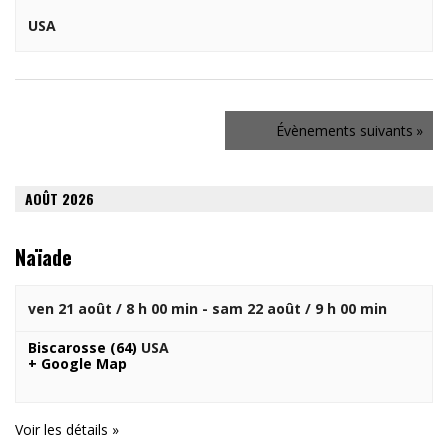
USA
Navigation
Évènements
suivants
»
de
la
liste
AOÛT 2026
des
Évènements
Naïade
ven 21 août / 8 h 00 min
-
sam 22 août / 9 h 00 min
Biscarosse (64)
USA
+ Google Map
Voir les détails »