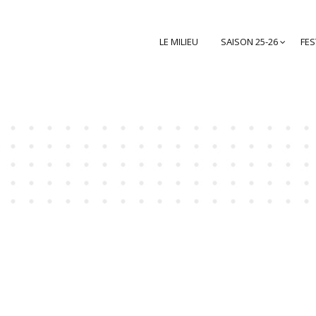
LE MILIEU
SAISON 25-26
FES