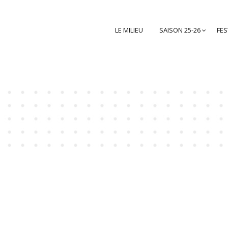
LE MILIEU
SAISON 25-26
FES