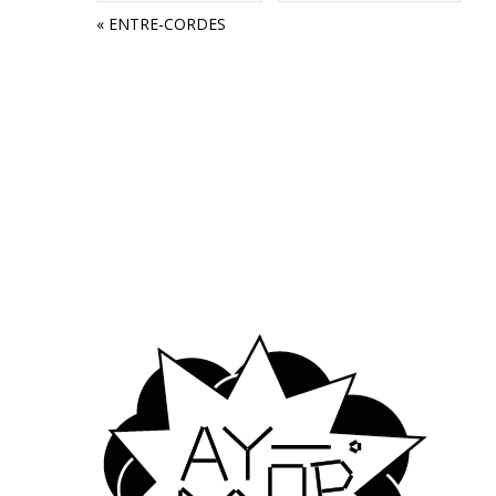
Navigation
«
ENTRE-CORDES
évènement