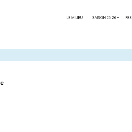
LE MILIEU
SAISON 25-26
FES
re