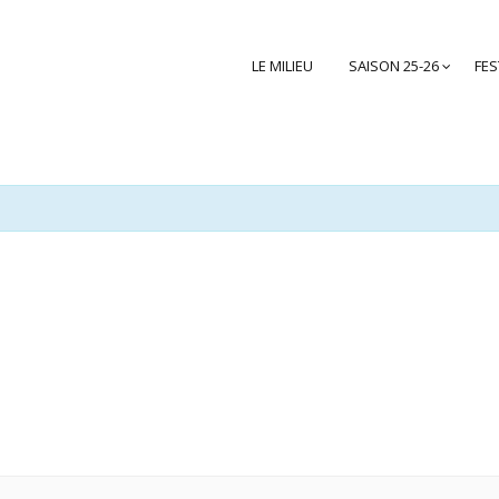
LE MILIEU
SAISON 25-26
FES