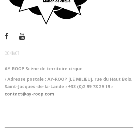
CONTACT
AY-ROOP
Scène de territoire cirque
› Adresse postale :
AY-ROOP [LE MILIEU], rue du Haut Bois,
Saint-Jacques-de-la-Lande
› +33 (0)2 99 78 29 19
›
contact@ay-roop.com