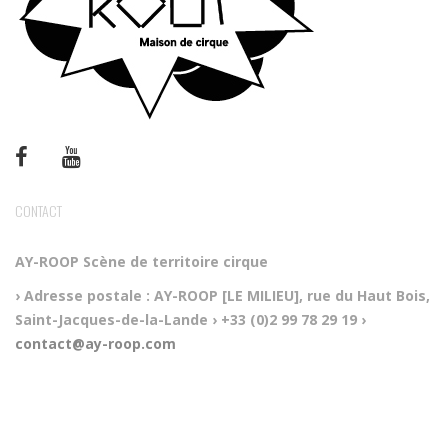
CONTACT
AY-ROOP
Scène de territoire cirque
› Adresse postale :
AY-ROOP [LE MILIEU], rue du Haut Bois,
Saint-Jacques-de-la-Lande
› +33 (0)2 99 78 29 19
›
contact@ay-roop.com