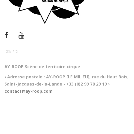
CONTACT
AY-ROOP
Scène de territoire cirque
› Adresse postale :
AY-ROOP [LE MILIEU], rue du Haut Bois,
Saint-Jacques-de-la-Lande
› +33 (0)2 99 78 29 19
›
contact@ay-roop.com