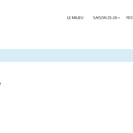
LE MILIEU
SAISON 25-26
FES
e