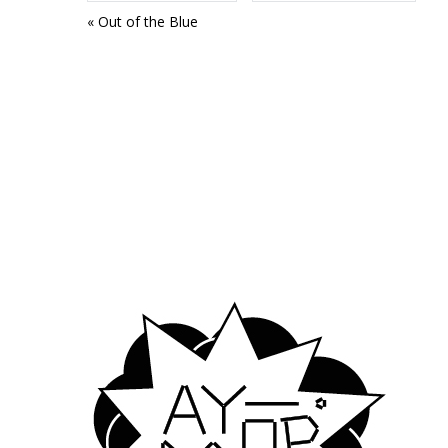
Navigation
«
Out of the Blue
évènement