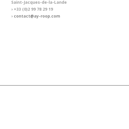
Saint-Jacques-de-la-Lande
› +33 (0)2 99 78 29 19
›
contact@ay-roop.com
RÉALISATION DU SITE INTERNET : SQUARE GLASSES, AGENCE WEB SYMFONY À LYON