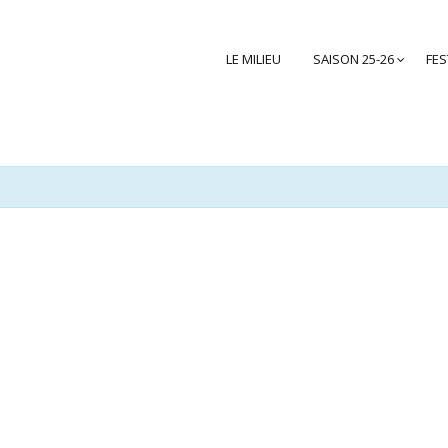
LE MILIEU
SAISON 25-26
FES