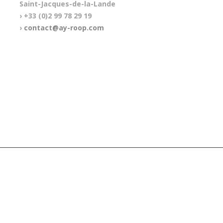
Saint-Jacques-de-la-Lande
› +33 (0)2 99 78 29 19
›
contact@ay-roop.com
RÉALISATION DU SITE INTERNET : SQUARE GLASSES, AGENCE WEB SYMFONY À LYON