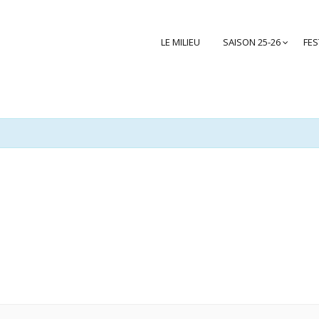
LE MILIEU
SAISON 25-26
FES