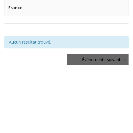
France
Aucun résultat trouvé.
Navigation
Évènements
suivants
»
de
la
liste
des
Évènements