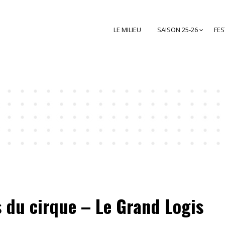
LE MILIEU
SAISON 25-26
FES
 du cirque – Le Grand Logis